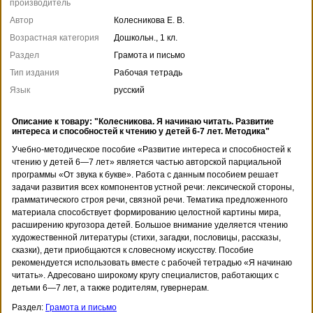
производитель
Автор
Колесникова Е. В.
Возрастная категория
Дошкольн., 1 кл.
Раздел
Грамота и письмо
Тип издания
Рабочая тетрадь
Язык
русский
Описание к товару: "Колесникова. Я начинаю читать. Развитие
интереса и способностей к чтению у детей 6-7 лет. Методика"
Учебно-методическое пособие «Развитие интереса и способностей к
чтению у детей 6—7 лет» является частью авторской парциальной
программы «От звука к букве». Работа с данным пособием решает
задачи развития всех компонентов устной речи: лексической стороны,
грамматического строя речи, связной речи. Тематика предложенного
материала способствует формированию целостной картины мира,
расширению кругозора детей. Большое внимание уделяется чтению
художественной литературы (стихи, загадки, пословицы, рассказы,
сказки), дети приобщаются к словесному искусству. Пособие
рекомендуется использовать вместе с рабочей тетрадью «Я начинаю
читать». Адресовано широкому кругу специалистов, работающих с
детьми 6—7 лет, а также родителям, гувернерам.
Раздел:
Грамота и письмо