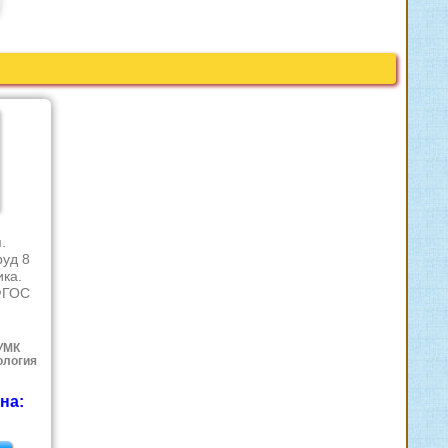
.
.
руд 8
ика.
ФГОС
УМК
ология
на: