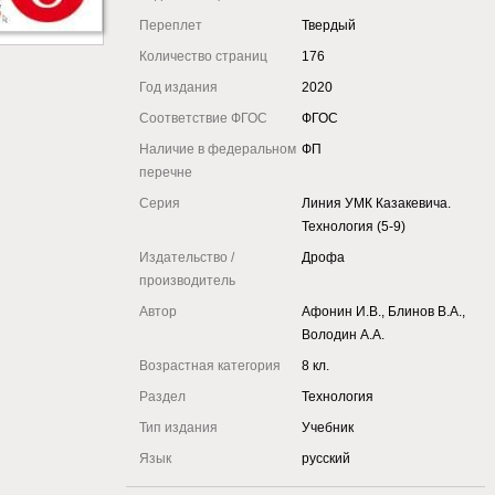
Переплет
Твердый
Количество страниц
176
Год издания
2020
Соответствие ФГОС
ФГОС
Наличие в федеральном
ФП
перечне
Серия
Линия УМК Казакевича.
Технология (5-9)
Издательство /
Дрофа
производитель
Автор
Афонин И.В., Блинов В.А.,
Володин А.А.
Возрастная категория
8 кл.
Раздел
Технология
Тип издания
Учебник
Язык
русский