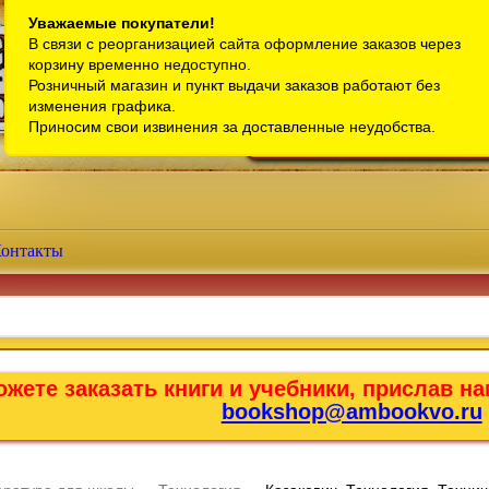
Санкт-Петербург
Уважаемые покупатели!
В связи с реорганизацией сайта оформление заказов через
Телефон интернет-магазина:
+7 (911) 759-18-63
корзину временно недоступно.
Розничный магазин и пункт выдачи заказов работают без
Телефон розничного магазина:
+7 (965) 012-92-94
изменения графика.
Email:
bookshop@ambookvo.ru
Приносим свои извинения за доставленные неудобства.
Работаем ежедневно с 10:00 до 2
онтакты
жете заказать книги и учебники, прислав на
bookshop@ambookvo.ru