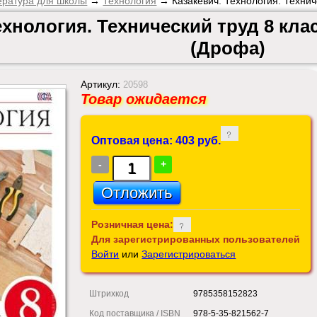
ература для школы
→
Технология
→ Казакевич. Технология. Технич
ехнология. Технический труд 8 кл
(Дрофа)
Артикул:
20598
Товар ожидается
Оптовая цена: 403 руб.
-
+
Розничная цена:
Для зарегистрированных пользователей
Войти
или
Зарегистрироваться
Штрихкод
9785358152823
Код поставщика / ISBN
978-5-35-821562-7