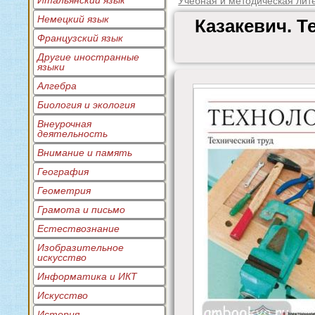
Итальянский язык
Учебная и методическая лит
Немецкий язык
Казакевич. Т
Французский язык
Другие иностранные
языки
Алгебра
Биология и экология
Внеурочная
деятельность
Внимание и память
География
Геометрия
Грамота и письмо
Естествознание
Изобразительное
искусство
Информатика и ИКТ
Искусство
История