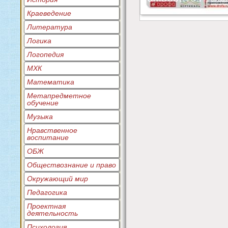
Краеведение
Литература
Логика
Логопедия
МХК
Математика
Метапредметное
обучение
Музыка
Нравственное
воспитание
ОБЖ
Обществознание и право
Окружающий мир
Педагогика
Проектная
деятельность
Психология