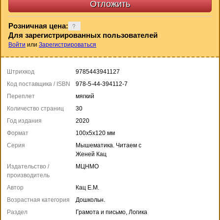
Розничная цена:
Для зарегистрированных пользователей
Войти
или
Зарегистрироваться
Штрихкод
9785443941127
Код поставщика / ISBN
978-5-44-394112-7
Переплет
мягкий
Количество страниц
30
Год издания
2020
Формат
100x5x120 мм
Серия
Мышематика. Читаем с
Женей Кац
Издательство /
МЦНМО
производитель
Автор
Кац Е.М.
Возрастная категория
Дошкольн.
Раздел
Грамота и письмо, Логика