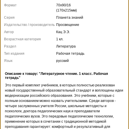
Формат
70x90/16
(170x215мм)
Серия
Планета знаний
Издательство / производитель
Просвещение
Автор
Кац Э.Э.
Возрастная категория
1 кл.
Раздел
Литература
Тип издания
Рабочая тетрадь
Язык
русский
Описание к товару: "Литературное чтение. 1 класс. Рабочая
тетрадь"
Это первый комплект учебников, в которых полностью реализован
новый государственный образовательный стандарт и воплощены идеи
модернизации российского образования. Это учебники, которые с
полным основанием можно назвать учительскими. Среди авторов -
четыре заслуженных учителя России, школьные методисты и
психологи, доктора педагогических наук и преподаватели
педагогических вузов. Это передовые педагогические технологии,
применение которых в сочетании с традиционной методикой
преподавания гарантирует: комфортный и результативный для