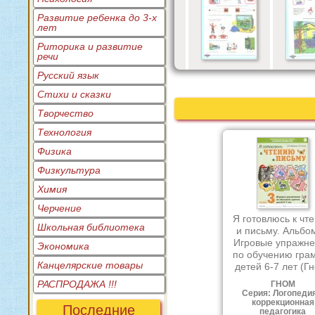
Развитие ребенка до 3-х
лет
Риторика и развитие
речи
Русский язык
Стихи и сказки
Творчество
Технология
Физика
Физкультура
Химия
Черчение
Я готовлюсь к чт
Школьная библиотека
и письму. Альбом
Игровые упражн
Экономика
по обучению гра
Канцелярские товары
детей 6-7 лет (Г
РАСПРОДАЖА !!!
ГНОМ
Серия: Логопедия
коррекционная
Последние
педагогика