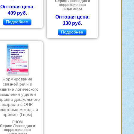
Серия: Логопедия и
коррекционная
Оптовая цена:
педагогика
409 руб.
Оптовая цена:
Подробнее
130 руб.
Подробнее
Формирование
связной речи и
азвитие логического
мышления у детей
аршего дошкольного
возраста с ОНР.
екоторые методы и
приемы (Гном)
ГНОМ
Серия: Логопедия и
коррекционная
педагогика