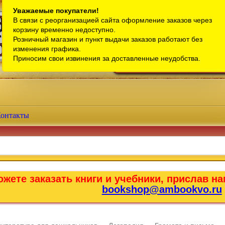
Санкт-Петербург
Уважаемые покупатели!
В связи с реорганизацией сайта оформление заказов через
Телефон интернет-магазина:
+7 (911) 759-18-63
корзину временно недоступно.
Розничный магазин и пункт выдачи заказов работают без
Телефон розничного магазина:
+7 (965) 012-92-94
изменения графика.
Email:
bookshop@ambookvo.ru
Приносим свои извинения за доставленные неудобства.
Работаем ежедневно с 10:00 до 2
онтакты
жете заказать книги и учебники, прислав на
bookshop@ambookvo.ru