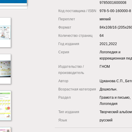
9785001600008
Код поставщика / ISBN
978-5-00-160000-8
Переплет
мягкий
Формат
84x108/16 (205x26
Количество страниц
64
Год издания
2021,2022
Серия
Логопедия и
коррекционная пед
Издательство /
ГНОМ
производитель
Автор
Цуканова С.П., Бет
Возрастная категория
Дошкольн.
Раздел
Грамота и письмо,
Логопедия
Тип издания
Творческий альбом
Язык
русский