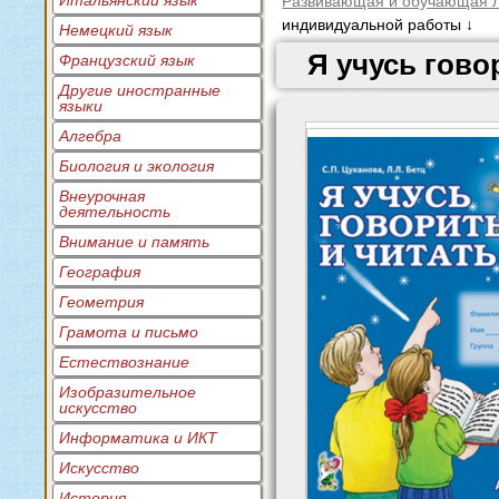
Итальянский язык
Развивающая и обучающая л
индивидуальной работы ↓
Немецкий язык
Я учусь гов
Французский язык
Другие иностранные
языки
Алгебра
Биология и экология
Внеурочная
деятельность
Внимание и память
География
Геометрия
Грамота и письмо
Естествознание
Изобразительное
искусство
Информатика и ИКТ
Искусство
История