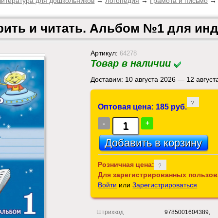
итература для дошкольников
→
Логопедия
→
Грамота и письмо
→ 
орить и читать. Альбом №1 для ин
Артикул:
64278
Товар в наличии
Доставим: 10 августа 2026 — 12 август
Оптовая цена: 185 руб.
-
+
Розничная цена:
Для зарегистрированных пользов
Войти
или
Зарегистрироваться
Штрихкод
9785001604389,