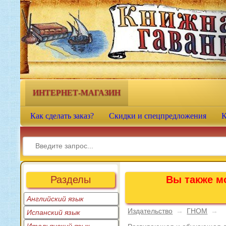
Книжная гавань - интернет-
магазин учебной литературы
ИНТЕРНЕТ-МАГАЗИН
Как сделать заказ?
Скидки и спецпредложения
К
Разделы
Вы также мо
Английский язык
Издательство
→
ГНОМ
→
Испанский язык