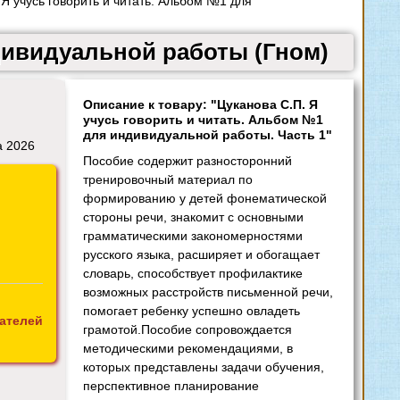
Я учусь говорить и читать. Альбом №1 для
дивидуальной работы (Гном)
Описание к товару: "Цуканова С.П. Я
учусь говорить и читать. Альбом №1
для индивидуальной работы. Часть 1"
а 2026
Пособие содержит разносторонний
тренировочный материал по
формированию у детей фонематической
стороны речи, знакомит с основными
грамматическими закономерностями
русского языка, расширяет и обогащает
словарь, способствует профилактике
возможных расстройств письменной речи,
помогает ребенку успешно овладеть
ателей
грамотой.Пособие сопровождается
методическими рекомендациями, в
которых представлены задачи обучения,
перспективное планирование