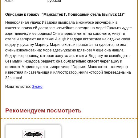
Язык
русский
Описание к товару: "Манкастер Г. Подводный отель (выпуск 11)"
Невероятная удача: Изадора выиграла в конкурсе рисунков, и в
качестве приза ей досталась семейная поездка на море! Сколько чудес
ждёт девочку и её родных! Они впервые летят на самолёте, живут в
отеле и загорают на пляже! А ещё Изадора встретила на отдыхе свою
подругу, русалку Марину. Марине хоть и нравится на курорте, но она
очень взволнованна: море здесь ужасно грязное! А ещё она нашла
бедную черепашку, которая запуталась в сети. Беднягу не освободить
без магии! Изадора решает: она обязательно спасёт черепашку и
поможет Марине сделать море чище! Гарриет Манкастер – всемирно
известная писательница и иллюстратор, книги которой переведены на
32 языка!
Издательство:
Эксмо
Рекомендуем посмотреть