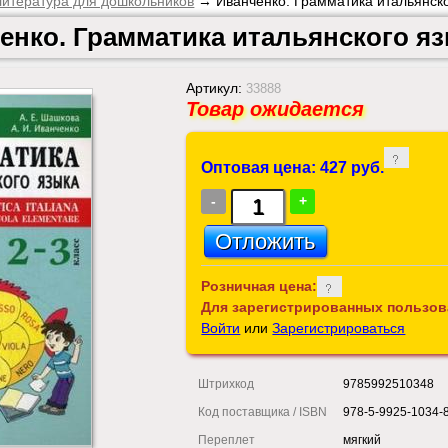
итература для дошкольников
→ Иванченко. Грамматика итальянског
енко. Грамматика итальянского язы
Артикул:
33888
Товар ожидается
Оптовая цена: 427 руб.
-
+
Розничная цена:
Для зарегистрированных пользов
Войти
или
Зарегистрироваться
Штрихкод
9785992510348
Код поставщика / ISBN
978-5-9925-1034-
Переплет
мягкий