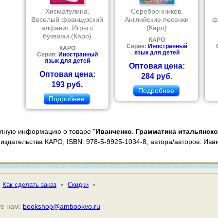
Хисматулина.
Серебренников.
Веселый французский
Английские песенки
ф
алфавит. Игры с
(Каро)
буквами (Каро)
КАРО
Серия:
Иностранный
КАРО
язык для детей
Серия:
Иностранный
язык для детей
Оптовая цена:
Оптовая цена:
284 руб.
193 руб.
Подробнее
Подробнее
олную информацию о товаре "
Иванченко. Грамматика итальянско
, издательства КАРО, ISBN: 978-5-9925-1034-8, автора/авторов: Ив
Как сделать заказ
•
Скидки
•
е нам:
bookshop@ambookvo.ru