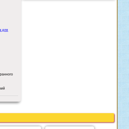
к для
ранного
кий