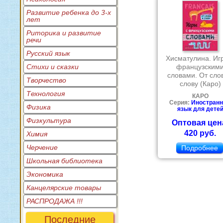
Развитие ребенка до 3-х
лет
Риторика и развитие
речи
Русский язык
Хисматулина. Иг
Стихи и сказки
французским
словами. От слов
Творчество
слову (Каро)
Технология
КАРО
Серия:
Иностран
Физика
язык для дете
Физкультура
Оптовая цен
420 руб.
Химия
Черчение
Подробнее
Школьная библиотека
Экономика
Канцелярские товары
РАСПРОДАЖА !!!
Последние