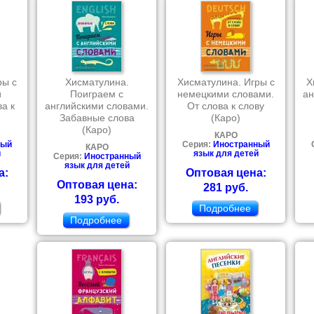
ры с
Хисматулина.
Хисматулина. Игры с
Х
и
Поиграем с
немецкими словами.
ан
а к
английскими словами.
От слова к слову
Забавные слова
(Каро)
(Каро)
КАРО
ный
Серия:
Иностранный
КАРО
й
язык для детей
Серия:
Иностранный
язык для детей
а:
Оптовая цена:
Оптовая цена:
281 руб.
193 руб.
Подробнее
Подробнее