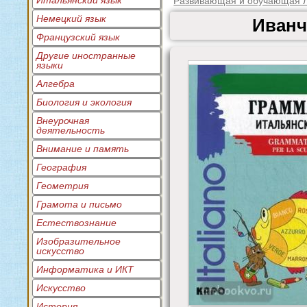
Итальянский язык
Развивающая и обучающая л
Немецкий язык
Иванч
Французский язык
Другие иностранные
языки
Алгебра
Биология и экология
Внеурочная
деятельность
Внимание и память
География
Геометрия
Грамота и письмо
Естествознание
Изобразительное
искусство
Информатика и ИКТ
Искусство
История