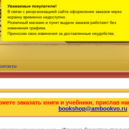
Санкт-Петербург
Уважаемые покупатели!
В связи с реорганизацией сайта оформление заказов через
Телефон интернет-магазина:
+7 (911) 759-18-63
корзину временно недоступно.
Розничный магазин и пункт выдачи заказов работают без
Телефон розничного магазина:
+7 (965) 012-92-94
изменения графика.
Email:
bookshop@ambookvo.ru
Приносим свои извинения за доставленные неудобства.
Работаем ежедневно с 10:00 до 2
онтакты
жете заказать книги и учебники, прислав на
bookshop@ambookvo.ru