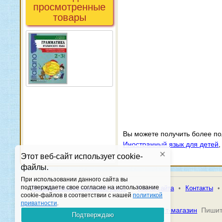
просмотренные
товары
Вы можете получить более п
Иностранный язык для детей
Этот веб-сайт использует cookie-
файлы.
При использовании данного сайта вы
подтверждаете свое согласие на использование
•
Условия предоставления услуг
•
Карта сайта
•
Контакты
•
cookie-файлов в соответствии с нашей
политикой
приватности
.
© 2026 Книжная гавань -
Книжный интернет-магазин
Пишит
Подтверждаю