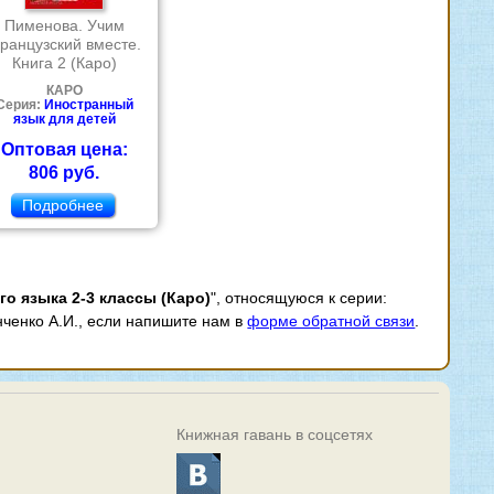
Пименова. Учим
ранцузский вместе.
Книга 2 (Каро)
КАРО
Серия:
Иностранный
язык для детей
Оптовая цена:
806 руб.
Подробнее
го языка 2-3 классы (Каро)
", относящуюся к серии:
анченко А.И., если напишите нам в
форме обратной связи
.
Книжная гавань в соцсетях