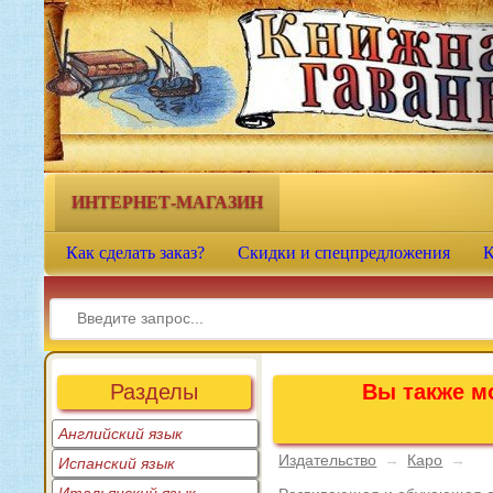
Книжная гавань - интернет-
магазин учебной литературы
ИНТЕРНЕТ-МАГАЗИН
Как сделать заказ?
Скидки и спецпредложения
К
Разделы
Вы также мо
Английский язык
Издательство
→
Каро
→
Испанский язык