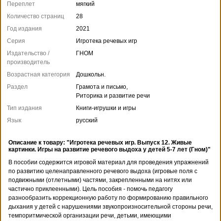
Переплет
мягкий
Количество страниц
28
Год издания
2021
Серия
Игротека речевых игр
Издательство /
ГНОМ
производитель
Возрастная категория
Дошкольн.
Раздел
Грамота и письмо,
Риторика и развитие речи
Тип издания
Книги-игрушки и игры
Язык
русский
Описание к товару: "Игротека речевых игр. Выпуск 12. Живые
картинки. Игры на развитие речевого выдоха у детей 5-7 лет (Гном)"
В пособии содержится игровой материал для проведения упражнений
по развитию целенаправленного речевого выдоха (игровые поля с
подвижными (отлетными) частями, закрепленными на нитях или
частично приклеенными). Цель пособия - помочь педагогу
разнообразить коррекционную работу по формированию правильного
дыхания у детей с нарушениями звукопроизносительной стороны речи,
темпоритмической организации речи, детьми, имеющими