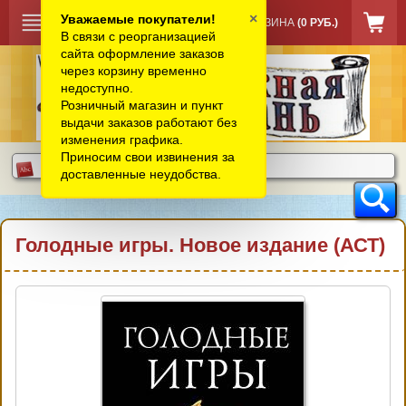
×
Уважаемые покупатели!
КОРЗИНА
(0 РУБ.)
В связи с реорганизацией
сайта оформление заказов
через корзину временно
недоступно.
Розничный магазин и пункт
выдачи заказов работают без
изменения графика.
Приносим свои извинения за
доставленные неудобства.
Голодные игры. Новое издание (АСТ)