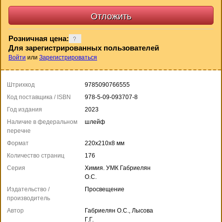
Розничная цена:
Для зарегистрированных пользователей
Войти
или
Зарегистрироваться
Штрихкод
9785090766555
Код поставщика / ISBN
978-5-09-093707-8
Год издания
2023
Наличие в федеральном
шлейф
перечне
Формат
220x210x8 мм
Количество страниц
176
Серия
Химия. УМК Габриелян
О.С.
Издательство /
Просвещение
производитель
Автор
Габриелян О.С., Лысова
Г.Г.