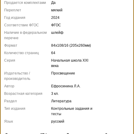
Продается комплектами
Да
Переплет
мягкий
Год издания
2024
Соответствие ФГОС
ФГОС
Наличие в федеральном
шлейф
перечне
Формат
84x108/16 (205x260мм)
Количество страниц
64
Серия
Начальная школа XXI
века
Издательство /
Просвещение
производитель
Автор
Ефросинина Л.А.
Возрастная категория
3 кл.
Раздел
Литература
Тип издания
Контрольные задания и
тесты
Язык
русский