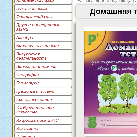
Итальянский язык
Развивающая и обучающая л
Немецкий язык
Домашняя т
Французский язык
Другие иностранные
языки
Алгебра
Биология и экология
Внеурочная
деятельность
Внимание и память
География
Геометрия
Грамота и письмо
Естествознание
Изобразительное
искусство
Информатика и ИКТ
Искусство
История