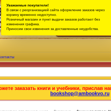
Санкт-Петербург
Уважаемые покупатели!
В связи с реорганизацией сайта оформление заказов через
Телефон интернет-магазина:
+7 (911) 759-18-63
корзину временно недоступно.
Розничный магазин и пункт выдачи заказов работают без
Телефон розничного магазина:
+7 (965) 012-92-94
изменения графика.
Email:
bookshop@ambookvo.ru
Приносим свои извинения за доставленные неудобства.
Работаем ежедневно с 10:00 до 2
онтакты
жете заказать книги и учебники, прислав на
bookshop@ambookvo.ru