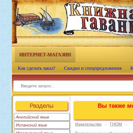
Книжная гавань - интернет-
магазин учебной литературы
ИНТЕРНЕТ-МАГАЗИН
Как сделать заказ?
Скидки и спецпредложения
К
Разделы
Вы также мо
Английский язык
Издательство
→
ГНОМ
→
Испанский язык