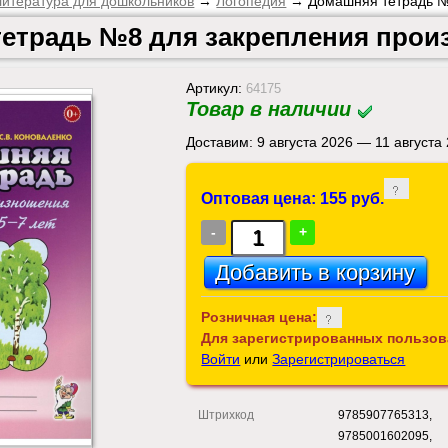
итература для дошкольников
→
Логопедия
→ Домашняя тетрадь №8
етрадь №8 для закрепления произ
Артикул:
64175
Товар в наличии
Доставим: 9 августа 2026 — 11 августа
Оптовая цена: 155 руб.
-
+
Розничная цена:
Для зарегистрированных пользов
Войти
или
Зарегистрироваться
Штрихкод
9785907765313,
9785001602095,