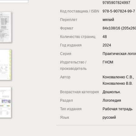
9785907824997
Код поставщика / ISBN
978-5-907824-99-7
Переплет
мягкий
Формат
84x108/16 (205x26
Количество страниц
48
Год издания
2024
Серия
Практическая лог
Издательство /
ГНОМ
производитель
Автор
Коноваленко С.В.,
Коноваленко В.В.
Возрастная категория
Дошкольн.
Раздел
Логопедия
Тип издания
Рабочая тетрадь
Язык
русский