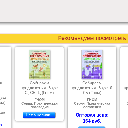
Рекомендуем посмотреть
я
Собираем
Собираем
я
предложения. Звуки
предложения. Звуки Л,
пр
С, СЬ, Ц (Гном)
ЛЬ (Гном)
ука
ГНОМ
ГНОМ
ом)
Серия: Практическая
Серия: Практическая
логопедия
логопедия
кая
Нет в наличии
Оптовая цена:
164 руб.
а: