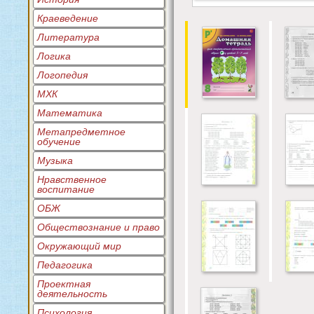
Краеведение
Литература
Логика
Логопедия
МХК
Математика
Метапредметное
обучение
Музыка
Нравственное
воспитание
ОБЖ
Обществознание и право
Окружающий мир
Педагогика
Проектная
деятельность
Психология