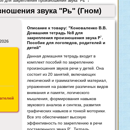
 для закрепления произношения звука "Рь" ↓
ношения звука "Рь" (Гном)
Описание к товару: "Коноваленко В.В.
Домашняя тетрадь №8 для
закрепления произношения звука Р`.
 2026
Пособие для логопедов, родителей и
детей"
Данная домашняя тетрадь входит в
комплект пособий по закреплению
произношения звуков речи у детей. Она
состоит из 20 занятий, включающих
лексический и грамматический материал,
упражнения на развитие различных видов
внимания и памяти, логического
ателей
мышления, формирования навыков
звукового анализа и синтеза, развития
графических навыков и тонкой моторики.
Все это обеспечивает высокую
эффективность по закреплению в речи
поставленного звука Р`. Тетрадь