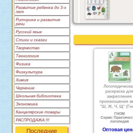
Развитие ребенка до 3-х
лет
Риторика и развитие
речи
Русский язык
Стихи и сказки
Творчество
Технология
Физика
Физкультура
Химия
Логопедическа
Черчение
раскраска дл
Школьная библиотека
закрепления
произношения зв
Экономика
"Ш, Ж, Ч, Щ" (Гн
Канцелярские товары
ГНОМ
Серия: Практичес
РАСПРОДАЖА !!!
логопедия
Оптовая цен
Последние