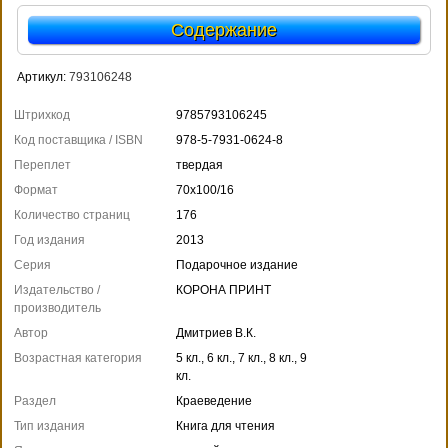
Содержание
Артикул:
793106248
Штрихкод
9785793106245
Код поставщика / ISBN
978-5-7931-0624-8
Переплет
твердая
Формат
70x100/16
Количество страниц
176
Год издания
2013
Серия
Подарочное издание
Издательство /
КОРОНА ПРИНТ
производитель
Автор
Дмитриев В.К.
Возрастная категория
5 кл., 6 кл., 7 кл., 8 кл., 9
кл.
Раздел
Краеведение
Тип издания
Книга для чтения