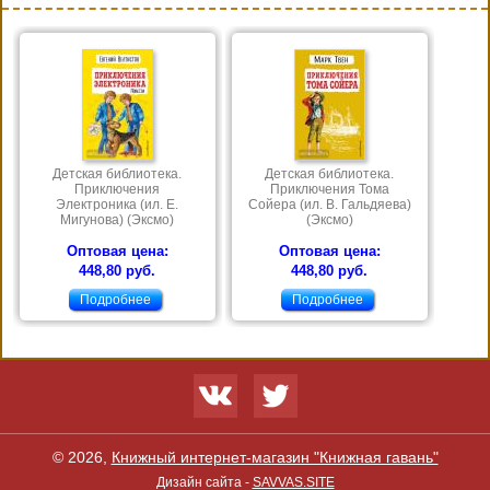
Детская библиотека.
Детская библиотека.
Приключения
Приключения Тома
Электроника (ил. Е.
Сойера (ил. В. Гальдяева)
Мигунова) (Эксмо)
(Эксмо)
Оптовая цена:
Оптовая цена:
448,80 руб.
448,80 руб.
Подробнее
Подробнее
© 2026,
Книжный интернет-магазин "Книжная гавань"
Дизайн сайта -
SAVVAS.SITE