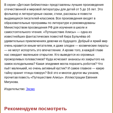
В серии «Детская библиотека» представлены лучшие произведения
отечественной и мировой литературы для детей от 5 до 16 лет. Это
фольклор и литературные сказки, стихи, рассказы и повести
выдающихся писателей-классиков. Все произведения входят в
образовательные программы по литературе и рекомендованы
Министерством просвещения РФ для изучения в школе и
самостоятельного чтения. «Путешествие Алисы» — одна из
известнейших фантастических повестей Кира Булычёва об
удивительных приключениях девочки из будущего. Добрый и яркий мир
очень нравится юным читателям, и даже злодеи — космические пираты
— не могут испортить это впечатление. А кроме того, в каждой главе
нас ожидает маленькое открытие. Кто выведется из огромных
прожорливых головастиков? Куда исчезают ананасы из закрытого на
замок холодильника? Какая эпидемия могла поразить роботов? Что
пьёт маленький, но очень активный кустик? И самое главное — какую
тайну хранит птица-говорун? Всё это и многое другое мы узнаем,
прочитав повесть «Путешествие Алисы». Иллюстрации Евгения
Мигунова.
Издательство:
Эксмо
Рекомендуем посмотреть