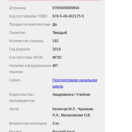
Штрихкод
9785949089804
Код поставщика / ISBN
978-5-49-402175-5
Продается комплектами
Да
Переплет
Твердый
Количество страниц
192
Год издания
2018
Соответствие ФГОС
ФГОС
Наличие в федеральном
ФП
перечне
Серия
Перспективная начальная
школа
Издательство /
Академкнига / Учебник
производитель
Автор
Каленчук М.Л., Чуракова
Н.А., Малаховская О.В.
Возрастная категория
3 кл.
Раздел
Русский язык