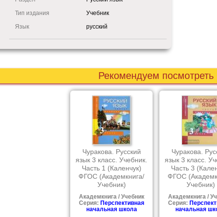
Тип издания
Учебник
Язык
русский
Рекомендуем посмотреть
Чуракова. Русский
Чуракова. Рус
язык 3 класс. Учебник.
язык 3 класс. Уч
Часть 1 (Каленчук)
Часть 3 (Кале
ФГОС (Академкнига/
ФГОС (Академк
Учебник)
Учебник)
Академкнига / Учебник
Академкнига / У
Серия:
Перспективная
Серия:
Перспект
начальная школа
начальная шк