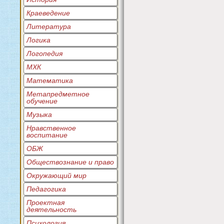
Краеведение
Литература
Логика
Логопедия
МХК
Математика
Метапредметное
обучение
Музыка
Нравственное
воспитание
ОБЖ
Обществознание и право
Окружающий мир
Педагогика
Проектная
деятельность
Психология