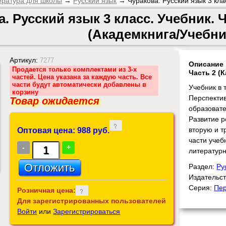
ература для школы
→
Русский язык
→ Чуракова. Русский язык 3 кла
. Русский язык 3 класс. Учебник. 
(Академкнига/Учебни
Артикул:
7277
Описание 
Продается только комплектами из 3-х
Часть 2 (
частей. Цена указана за каждую часть. Все
части будут автоматически добавлены в
Учебник в 
корзину
Перспекти
Товар ожидается
образовате
Развитие р
вторую и т
Оптовая цена: 988 руб.
части учеб
-
+
литературн
Раздел:
Ру
Издательс
Серия:
Пер
Розничная цена:
Для зарегистрированных пользователей
Войти
или
Зарегистрироваться