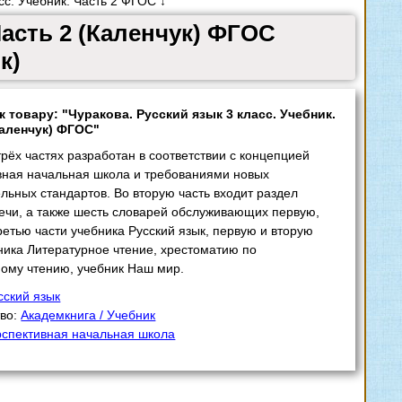
сс. Учебник. Часть 2 ФГОС ↓
Часть 2 (Каленчук) ФГОС
к)
к товару: "Чуракова. Русский язык 3 класс. Учебник.
Каленчук) ФГОС"
трёх частях разработан в соответствии с концепцией
вная начальная школа и требованиями новых
льных стандартов. Во вторую часть входит раздел
ечи, а также шесть словарей обслуживающих первую,
ретью части учебника Русский язык, первую и вторую
ника Литературное чтение, хрестоматию по
ому чтению, учебник Наш мир.
сский язык
тво:
Академкнига / Учебник
спективная начальная школа