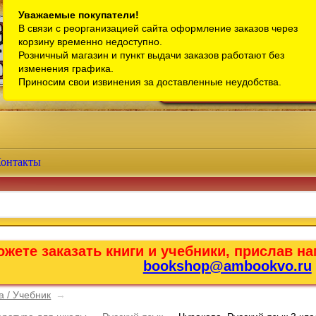
Санкт-Петербург
Уважаемые покупатели!
В связи с реорганизацией сайта оформление заказов через
Телефон интернет-магазина:
+7 (911) 759-18-63
корзину временно недоступно.
Розничный магазин и пункт выдачи заказов работают без
Телефон розничного магазина:
+7 (965) 012-92-94
изменения графика.
Email:
bookshop@ambookvo.ru
Приносим свои извинения за доставленные неудобства.
Работаем ежедневно с 10:00 до 2
онтакты
жете заказать книги и учебники, прислав на
bookshop@ambookvo.ru
а / Учебник
→