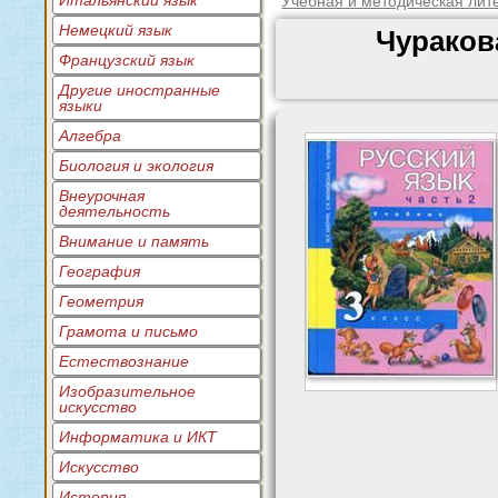
Итальянский язык
Учебная и методическая лит
Немецкий язык
Чуракова
Французский язык
Другие иностранные
языки
Алгебра
Биология и экология
Внеурочная
деятельность
Внимание и память
География
Геометрия
Грамота и письмо
Естествознание
Изобразительное
искусство
Информатика и ИКТ
Искусство
История