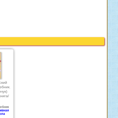
ский
ебник.
нчук)
нига/
чебник
ивная
ола