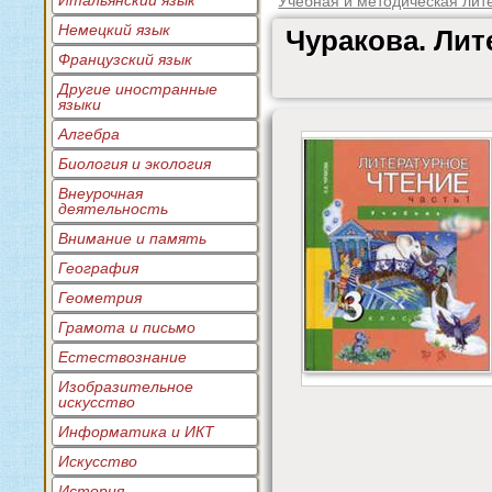
Итальянский язык
Учебная и методическая лит
Немецкий язык
Чуракова. Лит
Французский язык
Другие иностранные
языки
Алгебра
Биология и экология
Внеурочная
деятельность
Внимание и память
География
Геометрия
Грамота и письмо
Естествознание
Изобразительное
искусство
Информатика и ИКТ
Искусство
История