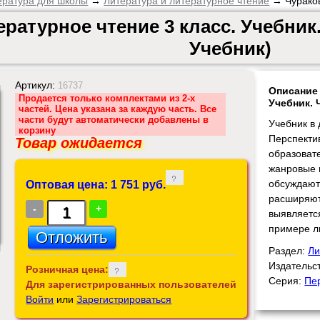
ература для школы
→
Литература и литературное чтение
→ Чураков
ературное чтение 3 класс. Учебник
Учебник)
Артикул:
16737
Описание 
Продается только комплектами из 2-х
Учебник. 
частей. Цена указана за каждую часть. Все
части будут автоматически добавлены в
Учебник в 
корзину
Перспекти
Товар ожидается
образоват
жанровые 
обсуждают
Оптовая цена: 1 751 руб.
расширяют
-
+
выявляетс
примере л
Раздел:
Ли
Издательс
Розничная цена:
Серия:
Пе
Для зарегистрированных пользователей
Войти
или
Зарегистрироваться