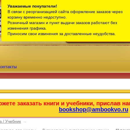
Санкт-Петербург
Уважаемые покупатели!
В связи с реорганизацией сайта оформление заказов через
Телефон интернет-магазина:
+7 (911) 759-18-63
корзину временно недоступно.
Розничный магазин и пункт выдачи заказов работают без
Телефон розничного магазина:
+7 (965) 012-92-94
изменения графика.
Email:
bookshop@ambookvo.ru
Приносим свои извинения за доставленные неудобства.
Работаем ежедневно с 10:00 до 2
онтакты
жете заказать книги и учебники, прислав на
bookshop@ambookvo.ru
а / Учебник
→