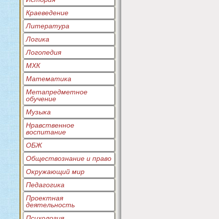
Краеведение
Литература
Логика
Логопедия
МХК
Математика
Метапредметное
обучение
Музыка
Нравственное
воспитание
ОБЖ
Обществознание и право
Окружающий мир
Педагогика
Проектная
деятельность
Психология