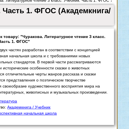
а. Литературное чтение 3 класс. Учебник. Часть 1. ФГОС ↓
. Часть 1. ФГОС (Академкнига/
к товару: "Чуракова. Литературное чтение 3 класс.
Часть 1. ФГОС"
двух частях разработан в соответствии с концепцией
вная начальная школа и с требованиями новых
ельных стандартов. В первой части рассматриваются
и исторические особенности сказки о животных
ся отличительные черты жанров рассказа и сказки
ся представления о поэтическом творчестве
я своеобразие художественного восприятия мира на
итературных, живописных и музыкальных произведении.
тература
тво:
Академкнига / Учебник
рспективная начальная школа