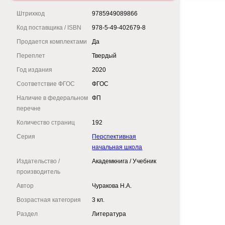
Штрихкод
9785949089866
Код поставщика / ISBN
978-5-49-402679-8
Продается комплектами
Да
Переплет
Твердый
Год издания
2020
Соответствие ФГОС
ФГОС
Наличие в федеральном
ФП
перечне
Количество страниц
192
Серия
Перспективная
начальная школа
Издательство /
Академкнига / Учебник
производитель
Автор
Чуракова Н.А.
Возрастная категория
3 кл.
Раздел
Литература