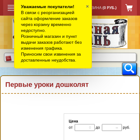
×
Уважаемые покупатели!
КОРЗИНА
(0 РУБ.)
В связи с реорганизацией
сайта оформление заказов
через корзину временно
недоступно.
Розничный магазин и пункт
выдачи заказов работают без
изменения графика.
Приносим свои извинения за
доставленные неудобства.
Первые уроки дошколят
Цена
от
до
руб.