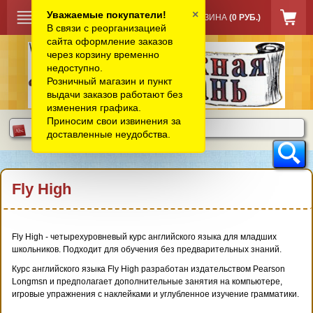
×
Уважаемые покупатели!
КОРЗИНА
(0 РУБ.)
В связи с реорганизацией
сайта оформление заказов
через корзину временно
недоступно.
Розничный магазин и пункт
выдачи заказов работают без
изменения графика.
Приносим свои извинения за
доставленные неудобства.
Fly High
Fly High - четырехуровневый курс английского языка для младших
школьников. Подходит для обучения без предварительных знаний.
Курс английского языка Fly High разработан издательством Pearson
Longmsn и предполагает дополнительные занятия на компьютере,
игровые упражнения с наклейками и углубленное изучение грамматики.