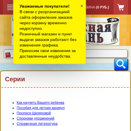
×
Уважаемые покупатели!
КОРЗИНА
(0 РУБ.)
В связи с реорганизацией
сайта оформление заказов
через корзину временно
недоступно.
Розничный магазин и пункт
выдачи заказов работают без
изменения графика.
Приносим свои извинения за
доставленные неудобства.
Серии
Как научить Вашего ребенка
Пособия для летних каникул
Прописи Шкляровой
Сборники упражнений
Справочная литература