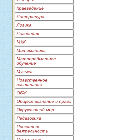
Краеведение
Литература
Логика
Логопедия
МХК
Математика
Метапредметное
обучение
Музыка
Нравственное
воспитание
ОБЖ
Обществознание и право
Окружающий мир
Педагогика
Проектная
деятельность
Психология