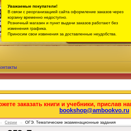
Санкт-Петербург
Уважаемые покупатели!
В связи с реорганизацией сайта оформление заказов через
Телефон интернет-магазина:
+7 (911) 759-18-63
корзину временно недоступно.
Розничный магазин и пункт выдачи заказов работают без
Телефон розничного магазина:
+7 (965) 012-92-94
изменения графика.
Email:
bookshop@ambookvo.ru
Приносим свои извинения за доставленные неудобства.
Работаем ежедневно с 10:00 до 2
онтакты
жете заказать книги и учебники, прислав на
bookshop@ambookvo.ru
→
Серии
→
ОГЭ. Тематические экзаменационные задания