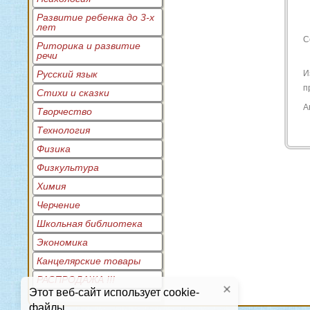
Развитие ребенка до 3-х
лет
С
Риторика и развитие
речи
Русский язык
И
п
Стихи и сказки
А
Творчество
Технология
Физика
Физкультура
Химия
Черчение
Школьная библиотека
Экономика
Канцелярские товары
РАСПРОДАЖА !!!
Этот веб-сайт использует cookie-
файлы.