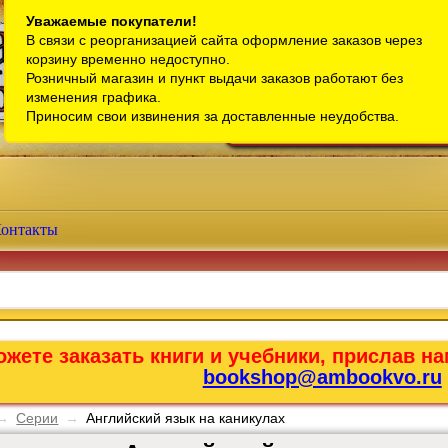
Санкт-Петербург
Уважаемые покупатели!
В связи с реорганизацией сайта оформление заказов через
Телефон интернет-магазина:
+7 (911) 759-18-63
корзину временно недоступно.
Розничный магазин и пункт выдачи заказов работают без
Телефон розничного магазина:
+7 (965) 012-92-94
изменения графика.
Email:
bookshop@ambookvo.ru
Приносим свои извинения за доставленные неудобства.
Работаем ежедневно с 10:00 до 2
онтакты
жете заказать книги и учебники, прислав на
bookshop@ambookvo.ru
→
Серии
→
Английский язык на каникулах