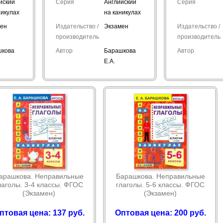
йский
Серия
Английский
Серия
никулах
на каникулах
мен
Издательство /
Экзамен
Издательство /
производитель
производитель
шкова
Автор
Барашкова
Автор
Е.А.
арашкова. Неправильные
Барашкова. Неправильные
лаголы. 3-4 классы. ФГОС
глаголы. 5-6 классы. ФГОС
(Экзамен)
(Экзамен)
птовая цена: 137 руб.
Оптовая цена: 200 руб.