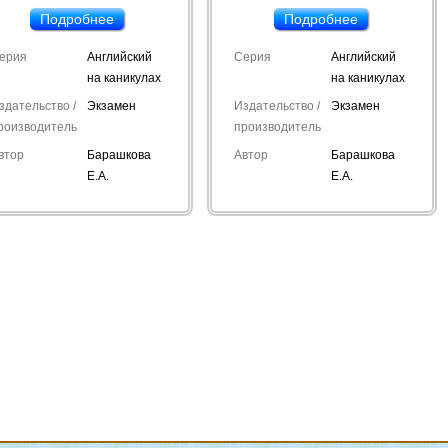
Подробнее
Подробнее
ерия
Английский
Серия
Английский
на каникулах
на каникулах
здательство /
Экзамен
Издательство /
Экзамен
роизводитель
производитель
втор
Барашкова
Автор
Барашкова
Е.А.
Е.А.