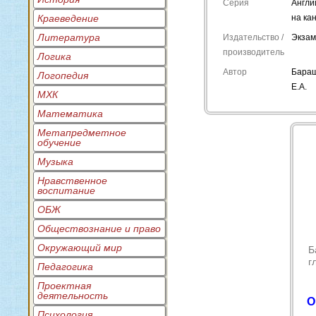
Серия
Англи
Краеведение
на ка
Литература
Издательство /
Экза
производитель
Логика
Автор
Бара
Логопедия
Е.А.
МХК
Математика
Метапредметное
обучение
Музыка
Нравственное
воспитание
ОБЖ
Обществознание и право
Окружающий мир
Б
г
Педагогика
Проектная
деятельность
О
Психология