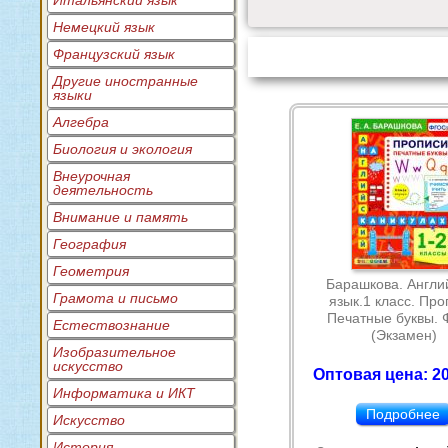
Итальянский язык
Немецкий язык
Французский язык
Другие иностранные
языки
Алгебра
Биология и экология
Внеурочная
деятельность
Внимание и память
География
Геометрия
Барашкова. Англи
Грамота и письмо
язык.1 класс. Про
Печатные буквы.
Естествознание
(Экзамен)
Изобразительное
искусство
Оптовая цена: 20
Информатика и ИКТ
Подробнее
Искусство
История