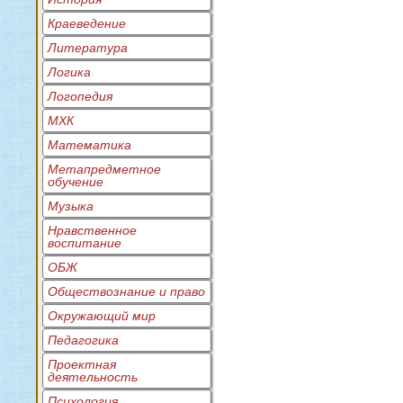
Краеведение
Литература
Логика
Логопедия
МХК
Математика
Метапредметное
обучение
Музыка
Нравственное
воспитание
ОБЖ
Обществознание и право
Окружающий мир
Педагогика
Проектная
деятельность
Психология