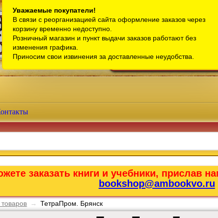
Санкт-Петербург
Уважаемые покупатели!
В связи с реорганизацией сайта оформление заказов через
Телефон интернет-магазина:
+7 (911) 759-18-63
корзину временно недоступно.
Розничный магазин и пункт выдачи заказов работают без
Телефон розничного магазина:
+7 (965) 012-92-94
изменения графика.
Email:
bookshop@ambookvo.ru
Приносим свои извинения за доставленные неудобства.
Работаем ежедневно с 10:00 до 2
онтакты
жете заказать книги и учебники, прислав на
bookshop@ambookvo.ru
 товаров
→
ТетраПром. Брянск