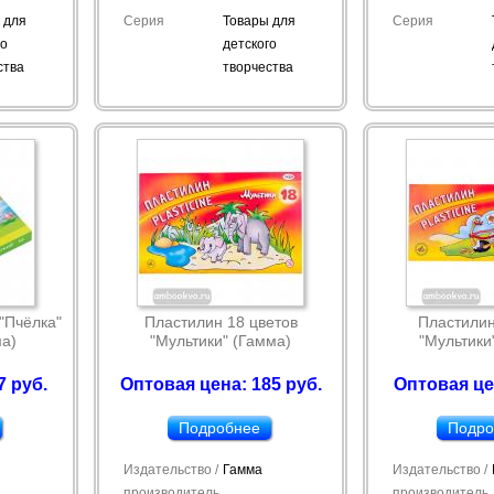
 для
Серия
Товары для
Серия
го
детского
ства
творчества
"Пчёлка"
Пластилин 18 цветов
Пластилин
ма)
"Мультики" (Гамма)
"Мультики
7 руб.
Оптовая цена: 185 руб.
Оптовая це
Подробнее
Подро
Издательство /
Гамма
Издательство /
производитель
производитель