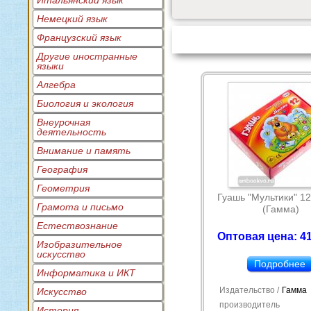
Итальянский язык
Немецкий язык
Французский язык
Другие иностранные
языки
Алгебра
Биология и экология
Внеурочная
деятельность
Внимание и память
География
Геометрия
Гуашь "Мультики" 12
Грамота и письмо
(Гамма)
Естествознание
Оптовая цена: 41
Изобразительное
искусство
Подробнее
Информатика и ИКТ
Издательство /
Гамма
Искусство
производитель
История