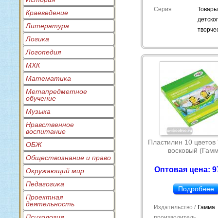
Серия
Товары
Краеведение
детско
Литература
творче
Логика
Логопедия
МХК
Математика
Метапредметное
обучение
Музыка
Нравственное
воспитание
Пластилин 10 цветов 
ОБЖ
восковый (Гам
Обществознание и право
Оптовая цена: 9
Окружающий мир
Педагогика
Подробнее
Проектная
деятельность
Издательство /
Гамма
Психология
производитель