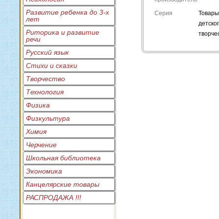
Развитие ребенка до 3-х
Серия
Товары
лет
детско
Риторика и развитие
творче
речи
Русский язык
Стихи и сказки
Творчество
Технология
Физика
Физкультура
Химия
Черчение
Школьная библиотека
Экономика
Канцелярские товары
РАСПРОДАЖА !!!