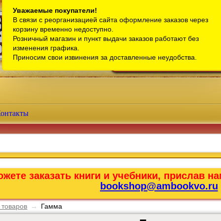
Санкт-Петербург
Уважаемые покупатели!
В связи с реорганизацией сайта оформление заказов через
Телефон интернет-магазина:
+7 (911) 759-18-63
корзину временно недоступно.
Розничный магазин и пункт выдачи заказов работают без
Телефон розничного магазина:
+7 (965) 012-92-94
изменения графика.
Email:
bookshop@ambookvo.ru
Приносим свои извинения за доставленные неудобства.
Работаем ежедневно с 10:00 до 2
онтакты
жете заказать книги и учебники, прислав на
bookshop@ambookvo.ru
 товаров
→
Гамма