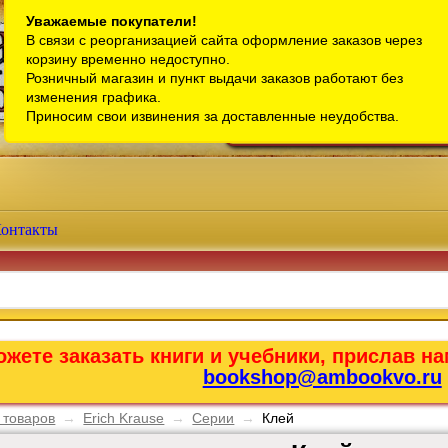
Санкт-Петербург
Уважаемые покупатели!
В связи с реорганизацией сайта оформление заказов через
Телефон интернет-магазина:
+7 (911) 759-18-63
корзину временно недоступно.
Розничный магазин и пункт выдачи заказов работают без
Телефон розничного магазина:
+7 (965) 012-92-94
изменения графика.
Email:
bookshop@ambookvo.ru
Приносим свои извинения за доставленные неудобства.
Работаем ежедневно с 10:00 до 2
онтакты
жете заказать книги и учебники, прислав на
bookshop@ambookvo.ru
 товаров
→
Erich Krause
→
Серии
→
Клей