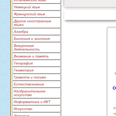
Итальянский язык
Немецкий язык
Французский язык
Другие иностранные
языки
Алгебра
Биология и экология
Внеурочная
деятельность
Внимание и память
География
Геометрия
Грамота и письмо
Естествознание
О
Изобразительное
искусство
Информатика и ИКТ
И
Искусство
п
История