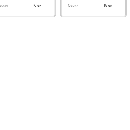
ерия
Клей
Серия
Клей