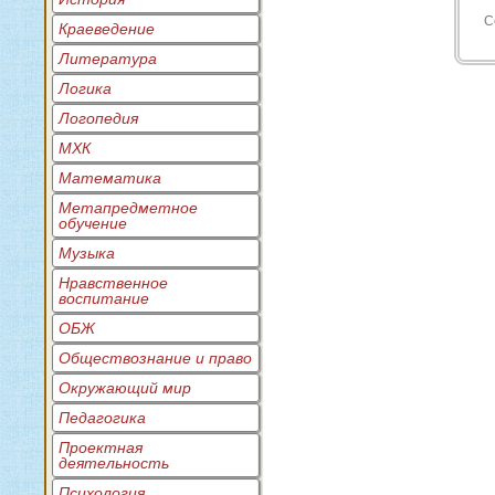
С
Краеведение
Литература
Логика
Логопедия
МХК
Математика
Метапредметное
обучение
Музыка
Нравственное
воспитание
ОБЖ
Обществознание и право
Окружающий мир
Педагогика
Проектная
деятельность
Психология