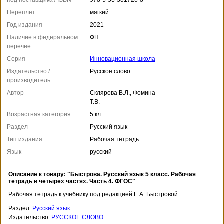
Код поставщика / ISBN
978-5-53-301726-8
Переплет
мягкий
Год издания
2021
Наличие в федеральном
ФП
перечне
Серия
Инновационная школа
Издательство /
Русское слово
производитель
Автор
Склярова В.Л., Фомина
Т.В.
Возрастная категория
5 кл.
Раздел
Русский язык
Тип издания
Рабочая тетрадь
Язык
русский
Описание к товару: "Быстрова. Русский язык 5 класс. Рабочая
тетрадь в четырех частях. Часть 4. ФГОС"
Рабочая тетрадь к учебнику под редакцией Е.А. Быстровой.
Раздел:
Русский язык
Издательство:
РУССКОЕ СЛОВО