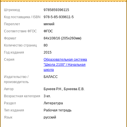
Штрихкод
9785859396115
Код поставщика / ISBN
978-5-85-939611-5
Переплет
мягкий
Соответствие ФГОС
ФГОС
Формат
84x108/16 (205x260мм)
Количество страниц
80
Год издания
2015
Серия
Образовательная система
"Школа 2100" / Начальная
школа
Издательство /
БАЛАСС
производитель
Автор
Бунеев Р.Н., Бунеева Е.В.
Возрастная категория
3 кл.
Раздел
Литература
Тип издания
Рабочая тетрадь
Язык
русский