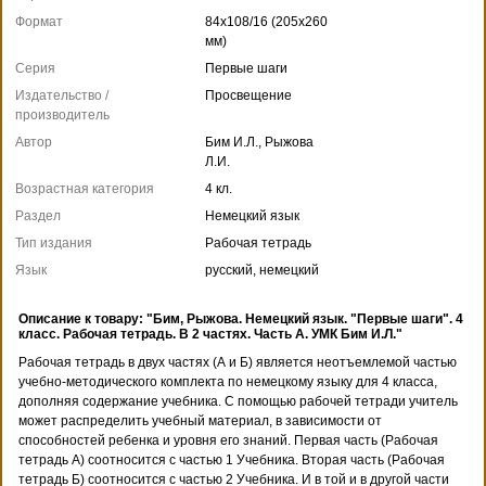
Формат
84x108/16 (205x260
мм)
Серия
Первые шаги
Издательство /
Просвещение
производитель
Автор
Бим И.Л., Рыжова
Л.И.
Возрастная категория
4 кл.
Раздел
Немецкий язык
Тип издания
Рабочая тетрадь
Язык
русский, немецкий
Описание к товару: "Бим, Рыжова. Немецкий язык. "Первые шаги". 4
класс. Рабочая тетрадь. В 2 частях. Часть A. УМК Бим И.Л."
Рабочая тетрадь в двух частях (А и Б) является неотъемлемой частью
учебно-методического комплекта по немецкому языку для 4 класса,
дополняя содержание учебника. С помощью рабочей тетради учитель
может распределить учебный материал, в зависимости от
способностей ребенка и уровня его знаний. Первая часть (Рабочая
тетрадь А) соотносится с частью 1 Учебника. Вторая часть (Рабочая
тетрадь Б) соотносится с частью 2 Учебника. И в той и в другой части