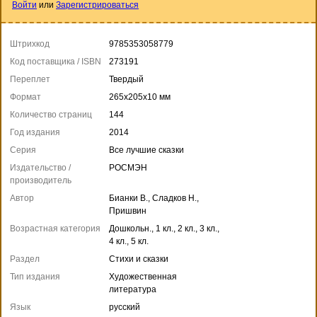
Войти
или
Зарегистрироваться
Штрихкод
9785353058779
Код поставщика / ISBN
273191
Переплет
Твердый
Формат
265x205x10 мм
Количество страниц
144
Год издания
2014
Серия
Все лучшие сказки
Издательство /
РОСМЭН
производитель
Автор
Бианки В., Сладков Н.,
Пришвин
Возрастная категория
Дошкольн., 1 кл., 2 кл., 3 кл.,
4 кл., 5 кл.
Раздел
Стихи и сказки
Тип издания
Художественная
литература
Язык
русский