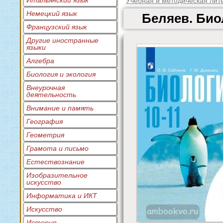
Итальянский язык
Учебная и методическая лит
Немецкий язык
Беляев. Био
Французский язык
Другие иностранные
языки
Алгебра
Биология и экология
Внеурочная
деятельность
Внимание и память
География
Геометрия
Грамота и письмо
Естествознание
Изобразительное
искусство
Информатика и ИКТ
Искусство
История