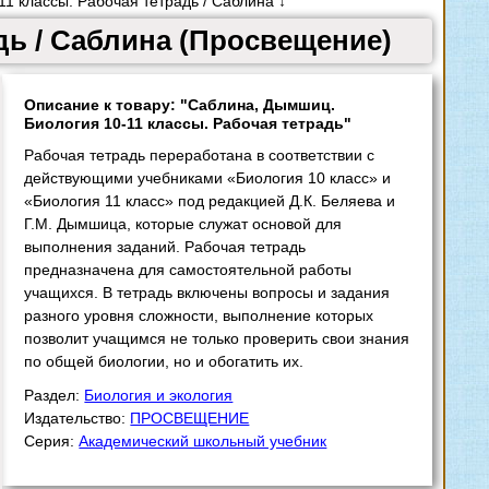
1 классы. Рабочая тетрадь / Саблина ↓
дь / Саблина (Просвещение)
Описание к товару: "Саблина, Дымшиц.
Биология 10-11 классы. Рабочая тетрадь"
Рабочая тетрадь переработана в соответствии с
действующими учебниками «Биология 10 класс» и
«Биология 11 класс» под редакцией Д.К. Беляева и
Г.М. Дымшица, которые служат основой для
выполнения заданий. Рабочая тетрадь
предназначена для самостоятельной работы
учащихся. В тетрадь включены вопросы и задания
разного уровня сложности, выполнение которых
позволит учащимся не только проверить свои знания
по общей биологии, но и обогатить их.
Раздел:
Биология и экология
Издательство:
ПРОСВЕЩЕНИЕ
Серия:
Академический школьный учебник