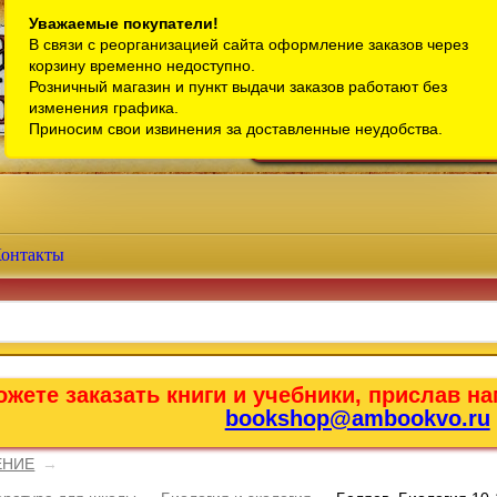
Санкт-Петербург
Уважаемые покупатели!
В связи с реорганизацией сайта оформление заказов через
Телефон интернет-магазина:
+7 (911) 759-18-63
корзину временно недоступно.
Розничный магазин и пункт выдачи заказов работают без
Телефон розничного магазина:
+7 (965) 012-92-94
изменения графика.
Email:
bookshop@ambookvo.ru
Приносим свои извинения за доставленные неудобства.
Работаем ежедневно с 10:00 до 2
онтакты
жете заказать книги и учебники, прислав на
bookshop@ambookvo.ru
ЕНИЕ
→