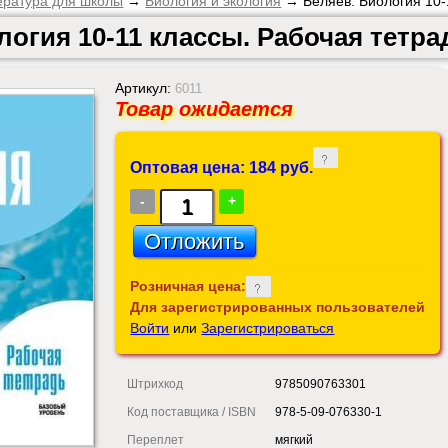
ература для школы
→
Биология и экология
→ Беляев. Биология 10-1
логия 10-11 классы. Рабочая тетра
Артикул:
6011
Товар ожидается
Оптовая цена: 184 руб.
-
+
Розничная цена:
Для зарегистрированных пользователей
Войти
или
Зарегистрироваться
Штрихкод
9785090763301
Код поставщика / ISBN
978-5-09-076330-1
Переплет
мягкий