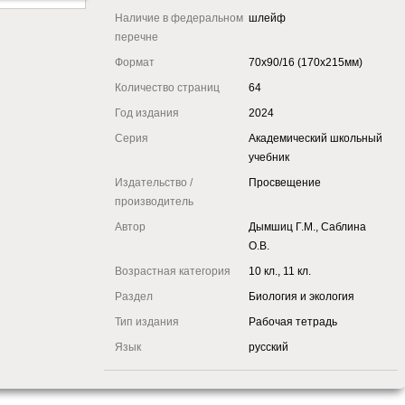
Наличие в федеральном
шлейф
перечне
Формат
70x90/16 (170x215мм)
Количество страниц
64
Год издания
2024
Серия
Академический школьный
учебник
Издательство /
Просвещение
производитель
Автор
Дымшиц Г.М., Саблина
О.В.
Возрастная категория
10 кл., 11 кл.
Раздел
Биология и экология
Тип издания
Рабочая тетрадь
Язык
русский