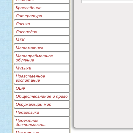
Краеведение
Литература
Логика
Логопедия
МХК
Математика
Метапредметное
обучение
Музыка
Нравственное
воспитание
ОБЖ
Обществознание и право
Окружающий мир
Педагогика
Проектная
деятельность
Психология