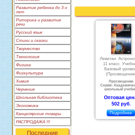
Развитие ребенка до 3-х
лет
Риторика и развитие
речи
Русский язык
Стихи и сказки
Творчество
Технология
Левитан. Астрон
11 класс. Учебн
Физика
Базовый урове
Физкультура
(Просвещение
Химия
Просвещение
Серия: Академиче
Черчение
школьный учебн
Школьная библиотека
Оптовая цен
502 руб.
Экономика
Подробнее
Канцелярские товары
РАСПРОДАЖА !!!
Последние