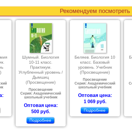
Рекомендуем посмотреть
омия
Шумный. Биология
Беляев. Биология 10
Б
ик.
10-11 класс.
класс. Базовый
нь
Практикум.
уровень. Учебник
)
Углубленный уровень /
(Просвещение)
Дымшиц
Просвещение
(Просвещение)
ский
Серия: Академический
С
ик
школьный учебник
Просвещение
Серия: Академический
а:
Оптовая цена:
школьный учебник
1 069 руб.
Оптовая цена:
Подробнее
500 руб.
Подробнее