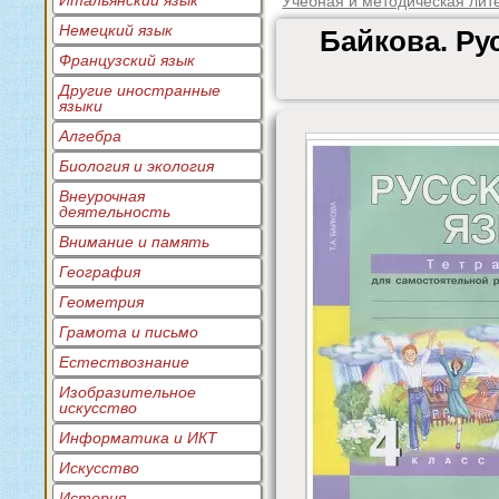
Итальянский язык
Учебная и методическая лит
Немецкий язык
Байкова. Ру
Французский язык
Другие иностранные
языки
Алгебра
Биология и экология
Внеурочная
деятельность
Внимание и память
География
Геометрия
Грамота и письмо
Естествознание
Изобразительное
искусство
Информатика и ИКТ
Искусство
История