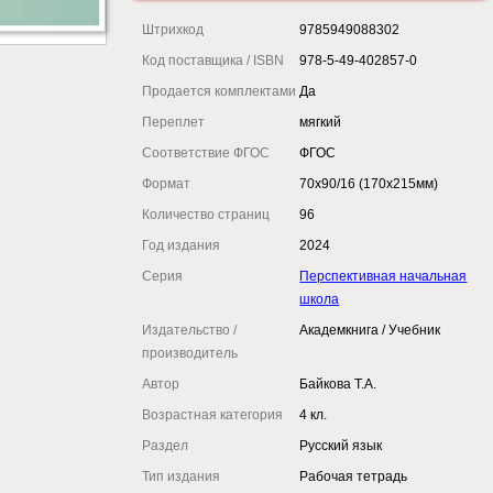
Штрихкод
9785949088302
Код поставщика / ISBN
978-5-49-402857-0
Продается комплектами
Да
Переплет
мягкий
Соответствие ФГОС
ФГОС
Формат
70x90/16 (170x215мм)
Количество страниц
96
Год издания
2024
Серия
Перспективная начальная
школа
Издательство /
Академкнига / Учебник
производитель
Автор
Байкова Т.А.
Возрастная категория
4 кл.
Раздел
Русский язык
Тип издания
Рабочая тетрадь