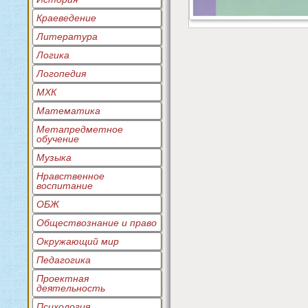
Краеведение
Литература
Логика
Логопедия
МХК
Математика
Метапредметное
обучение
Музыка
Нравственное
воспитание
ОБЖ
Обществознание и право
Окружающий мир
Педагогика
Проектная
деятельность
Психология