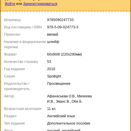
Войти
или
Зарегистрироваться
Штрихкод
9785090247733
Код поставщика / ISBN
978-5-09-024773-3
Переплет
мягкий
Наличие в федеральном
шлейф
перечне
Формат
60x90/8 (220x290мм)
Количество страниц
53
Год издания
2016
Серия
Spotlight
Издательство /
Просвещение
производитель
Автор
Афанасьева О.В., Михеева
И.В., Эванс В., Оби Б.
Возрастная категория
11 кл.
Раздел
Английский язык
Тип издания
Дополнительное пособие
Язык
русский, английский