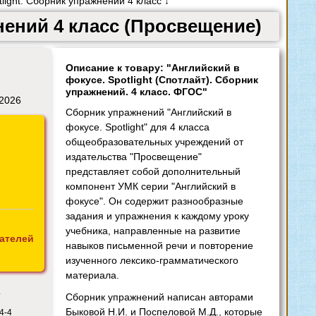
light. Сборник упражнений 4 класс ↓
нений 4 класс (Просвещение)
Описание к товару: "Английский в
фокусе. Spotlight (Спотлайт). Сборник
упражнений. 4 класс. ФГОС"
 2026
Сборник упражнений "Английский в
фокусе. Spotlight" для 4 класса
общеобразовательных учреждений от
издательства "Просвещение"
представляет собой дополнительный
компонент УМК серии "Английский в
фокусе". Он содержит разнообразные
задания и упражнения к каждому уроку
учебника, направленные на развитие
ателей
навыков письменной речи и повторение
изученного лексико-грамматического
материала.
4
Сборник упражнений написан авторами
Быковой Н.И. и Поспеловой М.Д., которые
4-4