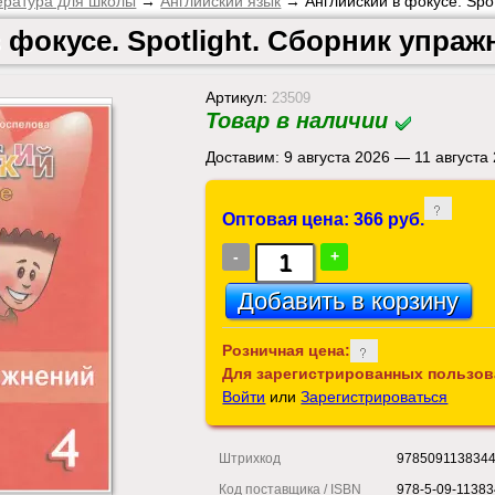
ература для школы
→
Английский язык
→ Английский в фокусе. Spot
 фокусе. Spotlight. Сборник упраж
Артикул:
23509
Товар в наличии
Доставим: 9 августа 2026 — 11 августа
Оптовая цена: 366 руб.
-
+
Розничная цена:
Для зарегистрированных пользов
Войти
или
Зарегистрироваться
Штрихкод
978509113834
Код поставщика / ISBN
978-5-09-11383