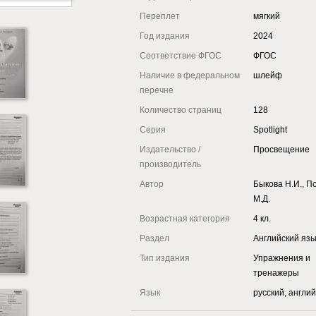
Переплет
мягкий
Год издания
2024
Соответствие ФГОС
ФГОС
Наличие в федеральном
шлейф
перечне
Количество страниц
128
Серия
Spotlight
Издательство /
Просвещение
производитель
Автор
Быкова Н.И., П
М.Д.
Возрастная категория
4 кл.
Раздел
Английский яз
Тип издания
Упражнения и
тренажеры
Язык
русский, англи