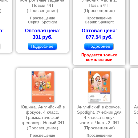
ний.
Контрольные задания.
Учебник. Часть 2.
Новый ФП
Новый ФП
)
(Просвещение)
(Просвещение)
Просвещение
Просвещение
t
Серия: Spotlight
Серия: Spotlight
а:
Оптовая цена:
Оптовая цена:
301 руб.
877,54 руб.
Подробнее
Подробнее
Продается только
комплектами
Юшина. Английский в
Английский в фокусе.
А
фокусе. 4 класс.
Spotlight. Учебник для
Sp
Грамматический
4 класса в двух
тренажер. Новый ФП
частях. Часть 2. ФП
(Просвещение)
(Просвещение)
Просвещение
Просвещение