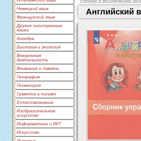
Итальянский язык
Учебная и методическая лит
Немецкий язык
Английский в
Французский язык
Другие иностранные
языки
Алгебра
Биология и экология
Внеурочная
деятельность
Внимание и память
География
Геометрия
Грамота и письмо
Естествознание
Изобразительное
искусство
Информатика и ИКТ
Искусство
История