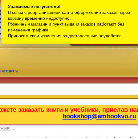
Санкт-Петербург
Уважаемые покупатели!
В связи с реорганизацией сайта оформление заказов через
Телефон интернет-магазина:
+7 (911) 759-18-63
корзину временно недоступно.
Розничный магазин и пункт выдачи заказов работают без
Телефон розничного магазина:
+7 (965) 012-92-94
изменения графика.
Email:
bookshop@ambookvo.ru
Приносим свои извинения за доставленные неудобства.
Работаем ежедневно с 10:00 до 2
онтакты
жете заказать книги и учебники, прислав на
bookshop@ambookvo.ru
ЕНИЕ
→